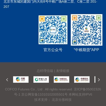
北京市东城区建国门内大街8号中粮广场A座二层、C座二层 201-
207
官方公众号
“中粮期货”APP
总经理信箱
|
友情链接
COFCO Futures Co., Ltd . All rights reserved.
京ICP备05002326
号-1
京公网安备11010102005501号 本网站支持IPV6
技术支持：
北京分形科技