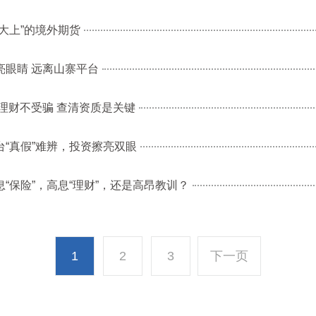
大上”的境外期货
亮眼睛 远离山寨平台
资理财不受骗 查清资质是关键
台“真假”难辨，投资擦亮双眼
“保险”，高息“理财”，还是高昂教训？
1
2
3
下一页