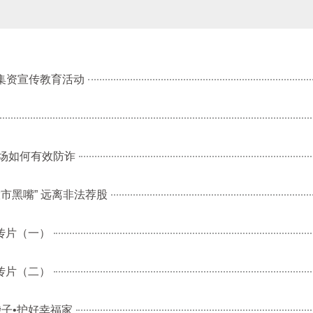
法集资宣传教育活动
资市场如何有效防诈
“股市黑嘴” 远离非法荐股
传片（一）
传片（二）
袋子•护好幸福家