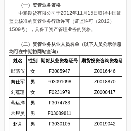
（一）资管业务资格
2012
11
15
中粮期货有限公司于
年
月
日取得中国证
2012
监会核准的资管业务行政许可（证监许可（
）
1509
号），具备了资产管理业务的资格。
（二）资管业务从业人员名单（以下人员公示信息
均可在中期协网站查询）
姓名
性别
期货从业资格证号
期货投资咨询资格证号
邱菡仪
女
F3085947
Z0016446
向仕军
男
F03091098
Z0018870
刘蕴珊
女
F0231979
Z0000417
蒋运洋
男
F3074783
常煜昊
男
F03089811
赵亮
男
F3030105
Z0019042