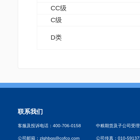
CC
级
C
级
D
类
联系我们
客服及投诉电话：400-706-0158
中粮期货及子公司受理中
公司邮箱：zlqhbgs@cofco.com
公司传真：010-59137