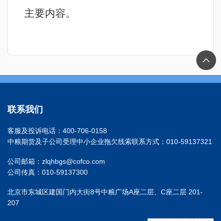
主要内容。
联系我们
客服及投诉电话：400-706-0158
中粮期货及子公司受理中小企业拖欠线索联系方式：010-59137321
公司邮箱：zlqhbgs@cofco.com
公司传真：010-59137300
北京市东城区建国门内大街8号中粮广场A座二层、C座二层 201-
207