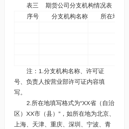
表三
期货公司分支机构情况表
序号
分支机构名称
所在地
注：1.分支机构名称、许可证
号、负责人按营业部许可证内容填
写。
2.所在地填写格式为“XX省（自治
区）XX市（县）”，如所在地为北京、
上海、天津、重庆、深圳、宁波、青