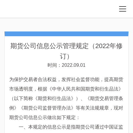
期货公司信息公示管理规定（2022年修
订）
时间：2022.09.01
为保护交易者合法权益，发挥社会监督功能，提高期货
市场透明度，根据《中华人民共和国期货和衍生品法》
（以下简称《期货和衍生品法》）、《期货交易管理条
例》《期货公司监督管理办法》等有关法规规章，现对
期货公司信息公示做出如下规定：
一、本规定的信息公示是指期货公司通过中国证监