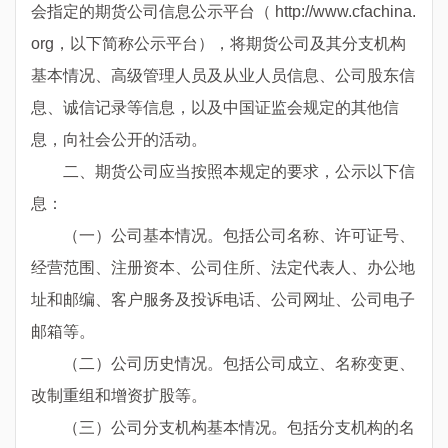
会指定的期货公司信息公示平台（ http://www.cfachina.
org，以下简称公示平台），将期货公司及其分支机构
基本情况、高级管理人员及从业人员信息、公司股东信
息、诚信记录等信息，以及中国证监会规定的其他信
息，向社会公开的活动。
二、期货公司应当按照本规定的要求，公示以下信
息：
（一）公司基本情况。包括公司名称、许可证号、
经营范围、注册资本、公司住所、法定代表人、办公地
址和邮编、客户服务及投诉电话、公司网址、公司电子
邮箱等。
（二）公司历史情况。包括公司成立、名称变更、
改制重组和增资扩股等。
（三）公司分支机构基本情况。包括分支机构的名