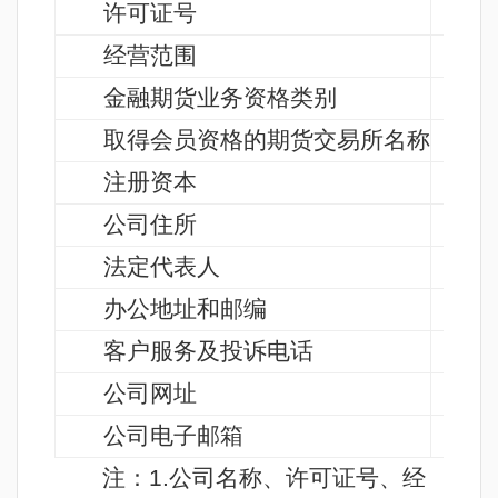
许可证号
经营范围
金融期货业务资格类别
取得会员资格的期货交易所名称
注册资本
公司住所
法定代表人
办公地址和邮编
客户服务及投诉电话
公司网址
公司电子邮箱
注：1.公司名称、许可证号、经