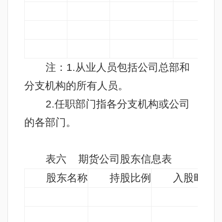
注：1.从业人员包括公司总部和
分支机构的所有人员。
2.任职部门指各分支机构或公司
的各部门。
表六
期货公司股东信息表
股东名称
持股比例
入股时间