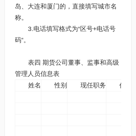
岛、大连和厦门的，直接填写城市名
称。
3.电话填写格式为“区号+电话号
码”。
表四 期货公司董事、监事和高级
管理人员信息表
姓名
性别
现任职务
任现