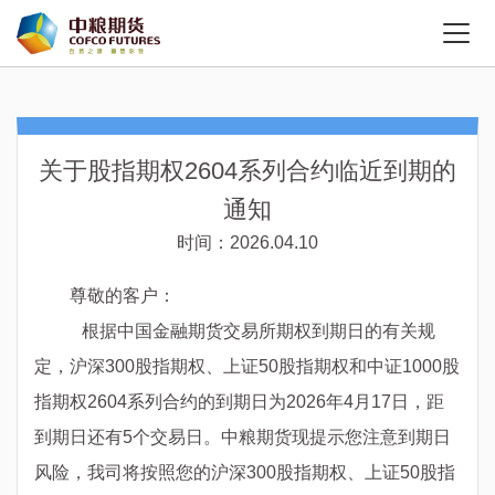
关于股指期权2604系列合约临近到期的
通知
时间：2026.04.10
尊敬的客户：
根据中国金融期货交易所期权到期日的有关规
定，沪深
300
股指期权、上证
50
股指期权和中证
1000
股
指期权
2604
系列合约的到期日为
2026
年
4
月
17
日，距
到期日还有
5
个交易日。中粮期货现提示您注意到期日
风险，我司将按照您的沪深
300
股指期权、上证
50
股指