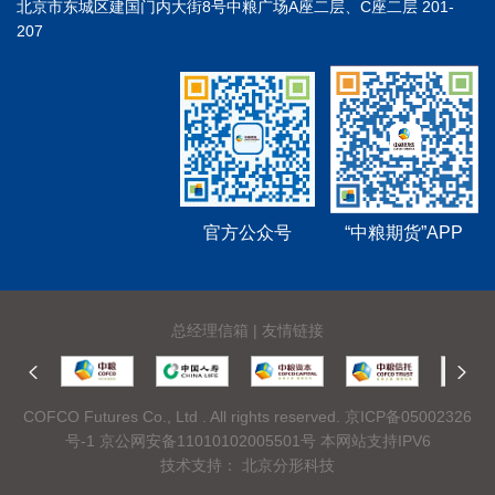
北京市东城区建国门内大街8号中粮广场A座二层、C座二层 201-
207
官方公众号
“中粮期货”APP
总经理信箱
|
友情链接
COFCO Futures Co., Ltd . All rights reserved.
京ICP备05002326
号-1
京公网安备11010102005501号 本网站支持IPV6
技术支持：
北京分形科技