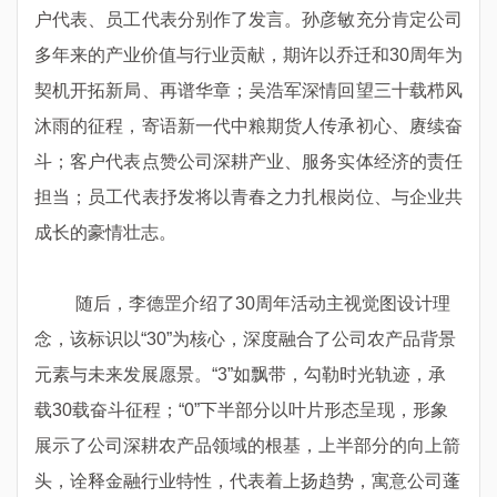
户代表、员工代表分别作了发言。孙彦敏充分肯定公司
多年来的
产业价值与行业贡献，期许以乔迁和
30周年为
契机开拓新局、再谱华章
；吴浩军深情回望三十载栉风
沐雨的征程，寄语新一代中粮期货人传承初心、赓续奋
斗；客户代表点赞公司深耕产业、服务实体经济的责任
担当；员工代表抒发将以青春之力扎根岗位、与企业共
成长的豪情壮志。
随后，
李德罡介绍了
30周年活动主视觉图设计理
念
，该
标识以
“30”为核心，深度融合了公司农产品背景
元素与未来发展愿景
。“3”如飘带，勾勒时光轨迹，承
载30
载奋斗征程；
“0”下半部分以叶片形态呈现，形象
展示了公司深耕农产品领域的根基，上半部分
的向上箭
头，诠释金融行业特性，代表着上扬趋势，寓意公司蓬