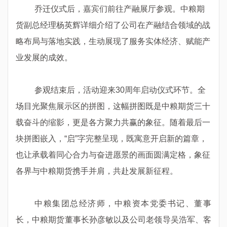
乔迁仪式后，嘉宾们前往产融展厅参观。中粮期
货副总经理杨英辉详细介绍了公司在产融结合领域的战
略布局与落地实践，生动展现了服务实体经济、赋能产
业发展的成效。
参观结束后
，活动迎来
30周年启动仪式环节。全
场目光聚焦展示区的拼图，这幅拼图既是中粮期货三十
载奋斗的缩影，更是各方聚力共赢的象征。随着最后一
块拼图嵌入
，
“启”字完整呈现，既寓意开启新的篇章，
也让承载着同心合力与奋进愿景的画面
圆满定格，象征
各界与中粮期货携手并肩，共赴发展新征程。
中粮集团总经济师，中粮资本党委书记、董事
长，中粮期货董事长孙彦敏以及公司老领导吴浩军、客