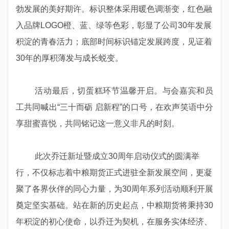
勃发展的美好期许。标识整体采用暖色调渐变，红色
融
入品牌
LOGO橙、蓝、绿等色彩，彰显了
公司30年发展
积淀的青春活力；底部时间标识锚定发展跨度，见证着
30年的厚积薄发与成长蜕变。
活动最后，切蛋糕环节温馨开启。
与会嘉宾和员
工共同喊出
“三十而砺 启新程”的口号，在欢声笑语中分
享甜蜜喜悦，共同铭记这一意义非凡的时刻。
此次乔迁新址暨成立30周年启动仪式的圆满举
行，不仅标志着中粮期货正式进驻全新发展空间，更凝
聚了
各界伙伴的同心力量，为
30周年系列活动顺利开展
奠定坚实基础。站在新的历史起点，中粮期货将秉持30
年积淀的初心使命，以乔迁为契机，在服务实体经济、