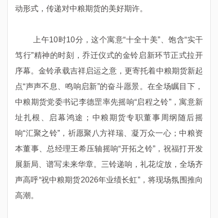
动形式，传递对中粮期货的美好期许。
上午10时10分，这个寓意“十全十美”
、饱含
“实干
笃行”精神的时刻，乔迁仪式的金铃
启新环节正式拉开
序幕
。金铃承载吉祥启运之意，更寄托着中粮期货新起
点
“声声不息、鸣响启新”的奋斗愿景。在全场瞩目下，
中粮期货党委书记李德罡率先摇响
“启程之铃”，寓意新
址扎根、启幕鸿途；中粮期货专职董事周纲随后摇
响“汇聚之铃”，祈愿聚八方祥瑞、凝万众一心；中粮资
本董事、总经理
王希
压轴摇响
“开拓之铃”，祝福打开发
展新局、谱写未来华章。三铃递响，礼花绽放，全场齐
声高呼“祝中粮期货2026年业绩长虹”，将现场氛围推向
高潮
。